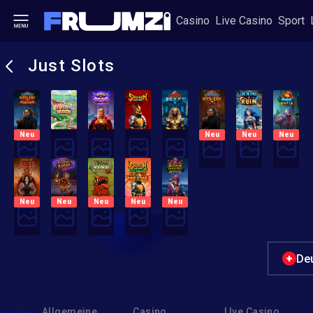
Casino
Live Casino
Sport
Just Slots
Neu
Neu
Neu
Neu
Unholy Mystery: Freaky Fiesta
Sugar Heaven
Book of Arcane 100
Shogun Skylord
Cyber Egypt
Unholy Mystery
Rain & Ruin
Fish Mafia
Just Slots
Just Slots
Just Slots
Just Slots
Just Slots
Just Slots
Just Slots
Just Slots
Neu
Neu
Neu
Neu
Neu
Book of Abyss
Dynamo's Show
Vegan Nightmare
Shogun Skylord: Jade Empress
Shadow Pirates
Just Slots
Just Slots
Just Slots
Just Slots
Just Slots
De
Allgemeine
Casino
LIve Casino