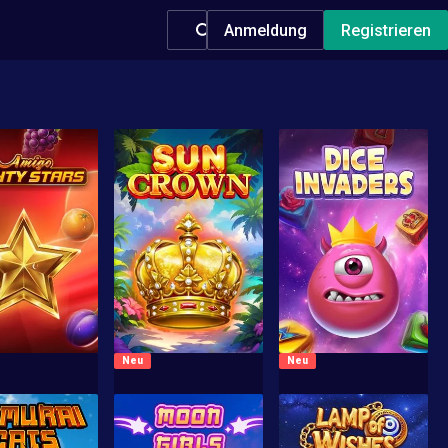
Anmeldung
Registrieren
Neu
Neu
Mighty Stars
Sun Crown
Dice Invaders
Gaming
Amigo Gaming
Amigo Gaming