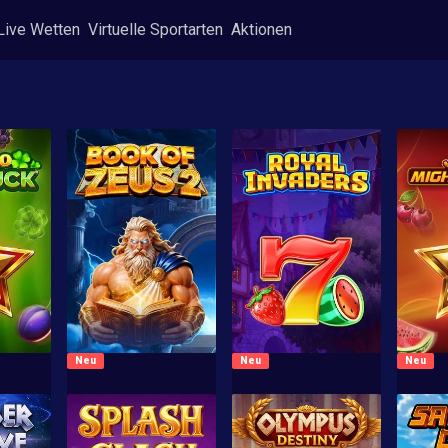
Live Wetten
Virtuelle Sportarten
Aktionen
Neu
Neu
Neu
uck
Book of Zeus 2
Royal Invaders
Amigo 
Amigo Gaming
Amigo Gaming
Amigo 