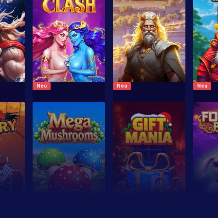
Neu
Neu
Neu
Love
Splash Clash
Olympus Destiny
Samura
Amigo Gaming
Amigo Gaming
Amigo 
Neu
Neu
Neu