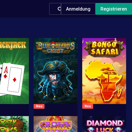
Anmeldung
Registrieren
Neu
Neu
ck
Blue Beard's Chest
Bongo Safari
Reevo
Reevo