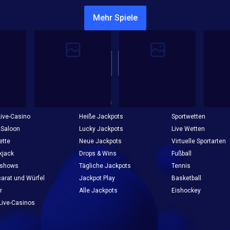
s
Electro Goals
Electro Reels
Reevo
Reevo
Reevo
Mehr Spiele
Deutsch
Hilfe-Center
e Casino
Jackpots
Sport
Live-Casino
Heiße Jackpots
Sportwetten
 Saloon
Lucky Jackpots
Live Wetten
ette
Neue Jackpots
Virtuelle Sportarten
kjack
Drops & Wins
Fußball
lshows
Tägliche Jackpots
Tennis
arat und Würfel
Jackpot Play
Basketball
r
Alle Jackpots
Eishockey
 Live-Casinos