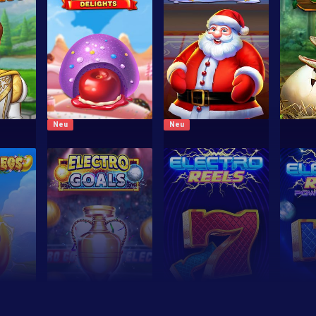
Neu
Neu
Chocobingo Delights
Chubby Santa
Crazy 
Reevo
Reevo
Reevo
Neu
Neu