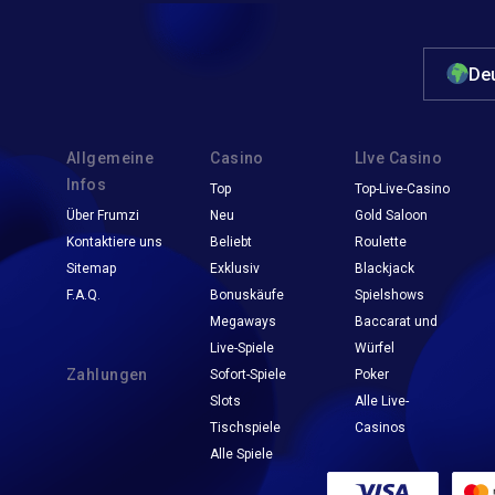
De
Allgemeine
Casino
LIve Casino
Infos
Top
Top-Live-Casino
Über Frumzi
Neu
Gold Saloon
Kontaktiere uns
Beliebt
Roulette
Sitemap
Exklusiv
Blackjack
F.A.Q.
Bonuskäufe
Spielshows
Megaways
Baccarat und
Live-Spiele
Würfel
Zahlungen
Sofort-Spiele
Poker
Slots
Alle Live-
Tischspiele
Casinos
Alle Spiele