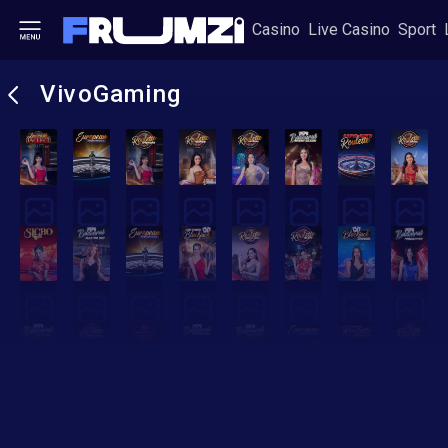
Casino
Live Casino
Sport
VivoGaming
American Jackpot Roulette
Portomaso European Jackpot Roulette
American Roulette
Fountain Roulette
Las Vegas Roulette
Miami Beach Baccarat
Rapid-Auto Roulette
La Española Roulette
VivoGaming
VivoGaming
VivoGaming
VivoGaming
VivoGaming
VivoGaming
VivoGaming
VivoGaming
Sicbo
Marina Bay Baccarat
European Portomaso Auto Roulette
Las Vegas Blackjack
Francais Belle Roulette
Blaze Roulette
Oceania VIP Blackjack
Singapore Baccarat
VivoGaming
VivoGaming
VivoGaming
VivoGaming
VivoGaming
VivoGaming
VivoGaming
VivoGaming
Dancing Baccarat
Portomaso Roulette
Imperial Dragon Tiger
Caribbean Baccarat
Imperial Baccarat
European Portomaso Auto Roulette 2
Mahogany Auto Roulette
Oracle Twister Roulette
VivoGaming
VivoGaming
VivoGaming
VivoGaming
VivoGaming
VivoGaming
VivoGaming
VivoGaming