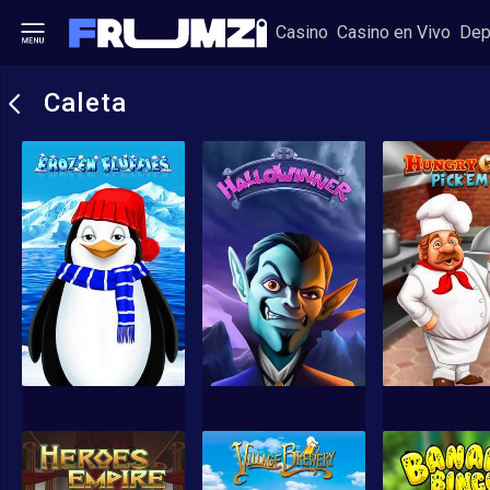
Casino
Casino en Vivo
Dep
Caleta
Frozen Fluffies
Hallowinner
Hungry Chef 
Caleta
Caleta
Caleta