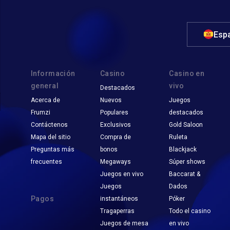
Esp
Información
Casino
Casino en
general
vivo
Destacados
Acerca de
Nuevos
Juegos
Frumzi
Populares
destacados
Contáctenos
Exclusivos
Gold Saloon
Mapa del sitio
Compra de
Ruleta
Preguntas más
bonos
Blackjack
frecuentes
Megaways
Súper shows
Juegos en vivo
Baccarat &
Juegos
Dados
Pagos
instantáneos
Póker
Tragaperras
Todo el casino
Juegos de mesa
en vivo