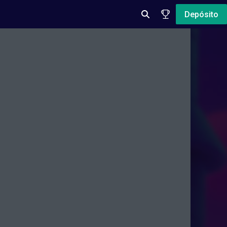
Depósito