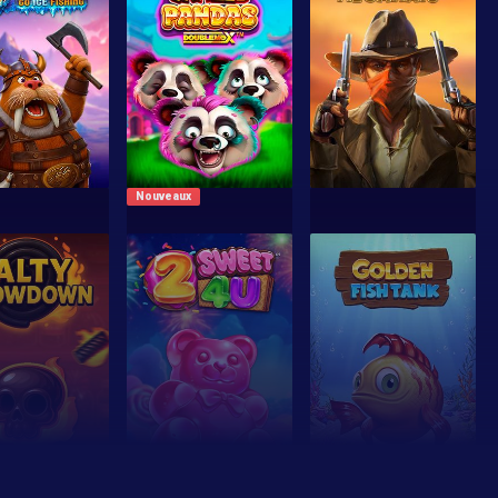
Nouveaux
4 Fantastic Vikings Go Ice Fishing
Candy Crazed Pandas DoubleMax
Big Bucks Bandits Megaways
il
Yggdrasil
Yggdrasil
ux