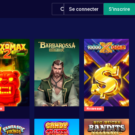
Se connecter
S'inscrire
ux
Nouveaux
MexoMax 2 WildEnergy MultiMax
Barbarossa Doublemax
10000 X GOLD
il
Yggdrasil
Yggdrasil