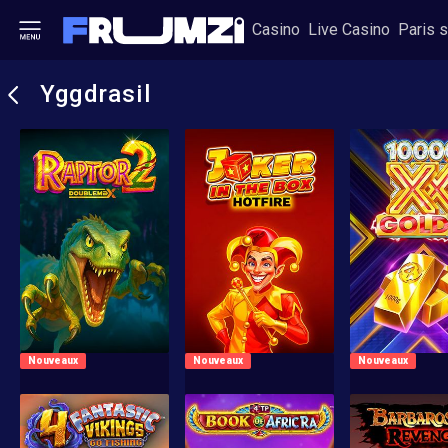
Casino
Live Casino
Paris s
Yggdrasil
Nouveaux
Nouveaux
Nouveaux
Raptor 2 Doublemax
Joker in the Box Hotfire
10000X GOLD
Yggdrasil
Yggdrasil
Yggdrasil