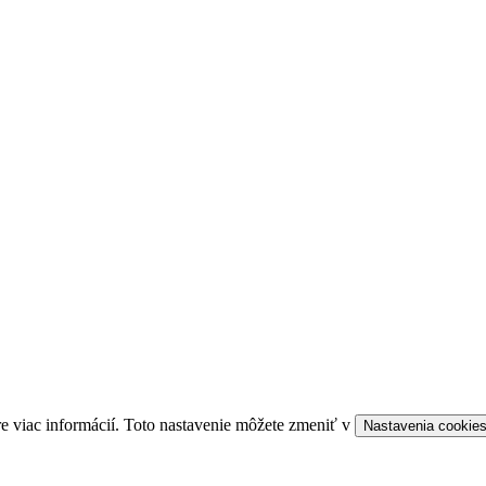
e viac informácií. Toto nastavenie môžete zmeniť v
Nastavenia cookie