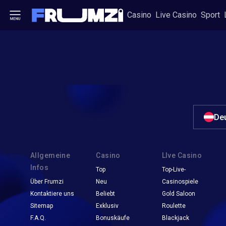
Casino
Live Casino
Sport
De
Allgemeine
Casino
LIve Casino
Infos
Top
Top-Live-
Über Frumzi
Neu
Casinospiele
Kontaktiere uns
Beliebt
Gold Saloon
Sitemap
Exklusiv
Roulette
F.A.Q.
Bonuskäufe
Blackjack