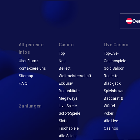
De
Allgemeine
Casino
LIve Casino
Infos
Top
Top-Live-
Über Frumzi
Neu
Casinospiele
Kontaktiere uns
Beliebt
Gold Saloon
Sitemap
Weltmeisterschaft
Roulette
F.A.Q.
Exklusiv
Blackjack
Bonuskäufe
Spielshows
Megaways
Baccarat &
Zahlungen
Live-Spiele
Würfel
Sofort-Spiele
Poker
Slots
Alle Live-
Tischspiele
Casinos
Alle Spiele