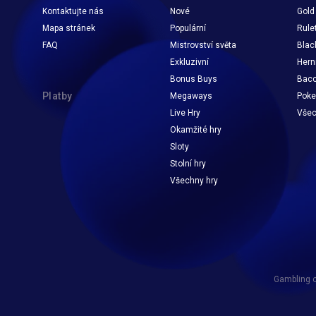
Kontaktujte nás
Nové
Gold
Mapa stránek
Populární
Rule
FAQ
Mistrovství světa
Blac
Exkluzivní
Hern
Bonus Buys
Bacc
Platby
Megaways
Poke
Live Hry
Všec
Okamžité hry
Sloty
Stolní hry
Všechny hry
Gambling c