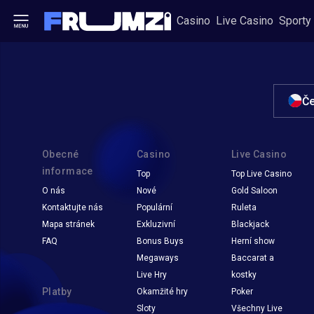
Casino
Live Casino
Sporty
Če
Obecné
Casino
Live Casino
informace
Top
Top Live Casino
O nás
Nové
Gold Saloon
Kontaktujte nás
Populární
Ruleta
Mapa stránek
Exkluzivní
Blackjack
FAQ
Bonus Buys
Herní show
Megaways
Baccarat a
Live Hry
kostky
Platby
Okamžité hry
Poker
Sloty
Všechny Live