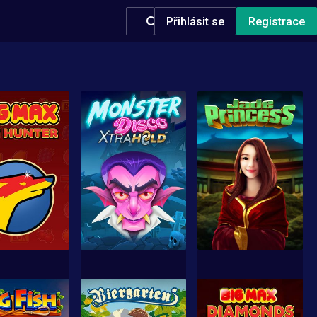
Přihlásit se
Registrace
x Pot Hunter
Monster Disco
Jade Princess
Swintt
Swintt