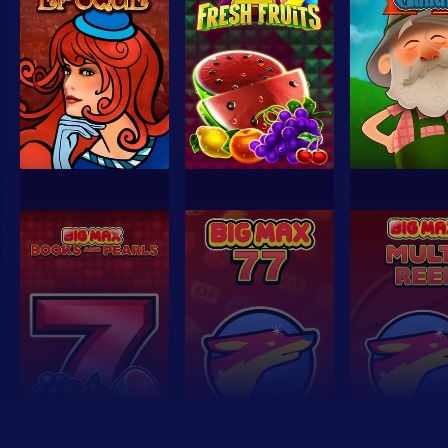
Belle Epoque
7 Fresh Fruits
Alm Gaudi
Swintt
Swintt
Swintt