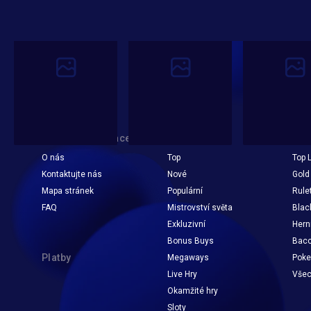
Big Max Books and Pearls
Big Max 77
Big Max Multi
Swintt
Swintt
Swintt
Obecné informace
Casino
Liv
O nás
Top
Top 
Kontaktujte nás
Nové
Gold
Mapa stránek
Populární
Rule
FAQ
Mistrovství světa
Blac
Exkluzivní
Hern
Bonus Buys
Bacc
Platby
Megaways
Poke
Live Hry
Všec
Okamžité hry
Sloty