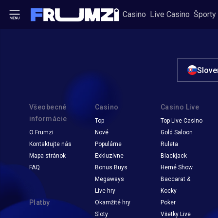
Casino
Live Casino
Športy
Slove
Všeobecné
Casino
Casino Live
informácie
Top
Top Live Casino
O Frumzi
Nové
Gold Saloon
Kontaktujte nás
Populárne
Ruleta
Mapa stránok
Exkluzívne
Blackjack
FAQ
Bonus Buys
Herné Show
Megaways
Baccarat &
Live hry
Kocky
Platby
Okamžité hry
Poker
Sloty
Všetky Live