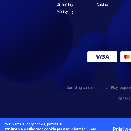
Stolné hry
Casino
Všetky hry
Gambling can be addictive. Play respon
2026 © 
Používame súbory cookie, pozrite si
Prijať vš
Oznámenie o súboroch cookie
pre viac informácií. Toto