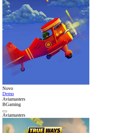
Novo
Demo
Aviamasters
BGaming
Aviamasters