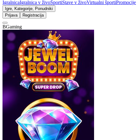
Igralnica
Igralnica v živo
Športi
Stave v živo
Virtualni športi
Promocije
Igre, Kategorije, Ponudniki
Prijava
Registracija
BGaming