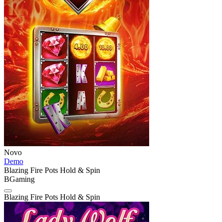
Novo
Demo
Blazing Fire Pots Hold & Spin
BGaming
Blazing Fire Pots Hold & Spin