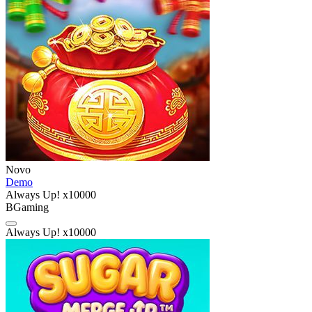
Novo
Demo
Always Up! x10000
BGaming
Always Up! x10000