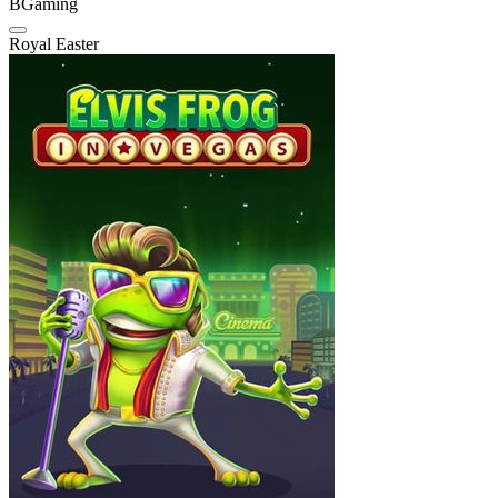
BGaming
Royal Easter