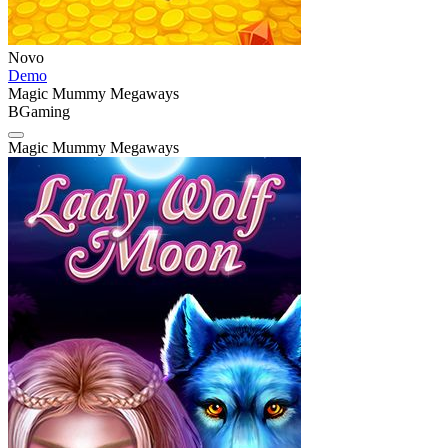
Novo
Demo
Magic Mummy Megaways
BGaming
Magic Mummy Megaways