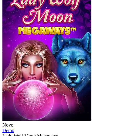
Novo
Demo
Lady Wolf Moon Megaways