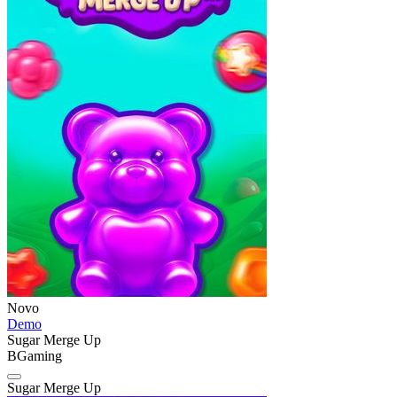
Novo
Demo
Sugar Merge Up
BGaming
Sugar Merge Up