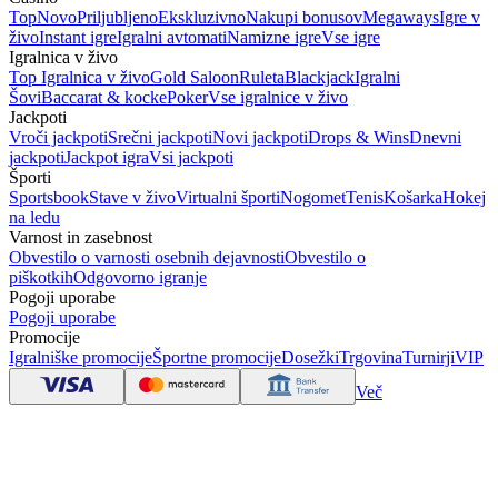
Top
Novo
Priljubljeno
Ekskluzivno
Nakupi bonusov
Megaways
Igre v
živo
Instant igre
Igralni avtomati
Namizne igre
Vse igre
Igralnica v živo
Top Igralnica v živo
Gold Saloon
Ruleta
Blackjack
Igralni
Šovi
Baccarat & kocke
Poker
Vse igralnice v živo
Jackpoti
Vroči jackpoti
Srečni jackpoti
Novi jackpoti
Drops & Wins
Dnevni
jackpoti
Jackpot igra
Vsi jackpoti
Športi
Sportsbook
Stave v živo
Virtualni športi
Nogomet
Tenis
Košarka
Hokej
na ledu
Varnost in zasebnost
Obvestilo o varnosti osebnih dejavnosti
Obvestilo o
piškotkih
Odgovorno igranje
Pogoji uporabe
Pogoji uporabe
Promocije
Igralniške promocije
Športne promocije
Dosežki
Trgovina
Turnirji
VIP
Več
Gambling can be addictive. Play responsibly. Frumzi.com only accepts