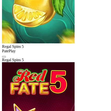
Regal Spins 5
PatePlay
Regal Spins 5