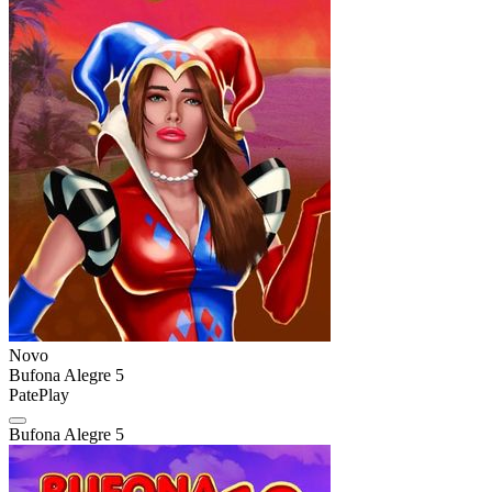
Novo
Bufona Alegre 5
PatePlay
Bufona Alegre 5