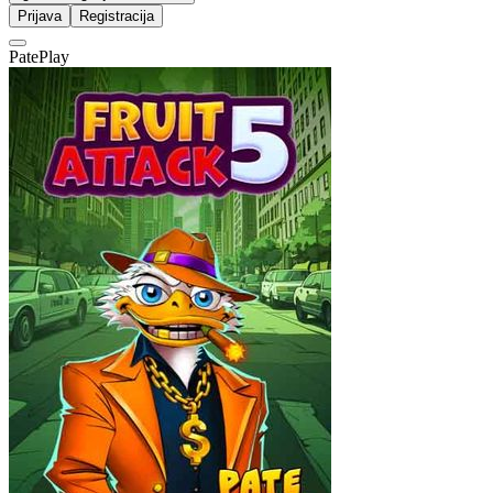
Prijava
Registracija
PatePlay