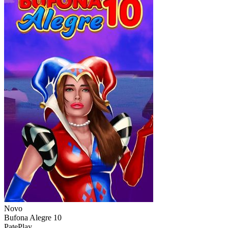
Novo
Bufona Alegre 10
PatePlay