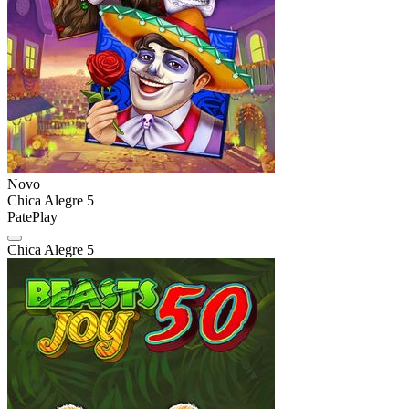
Novo
Chica Alegre 5
PatePlay
Chica Alegre 5