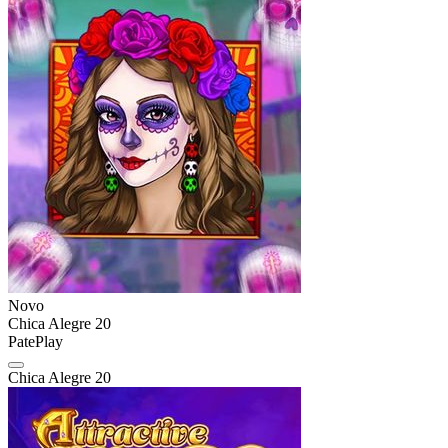
Novo
Chica Alegre 20
PatePlay
Chica Alegre 20