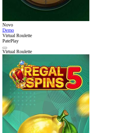
Novo
Demo
Virtual Roulette
PatePlay
Virtual Roulette