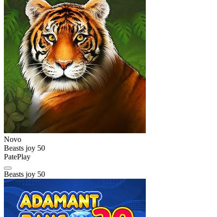
Novo
Beasts joy 50
PatePlay
Beasts joy 50