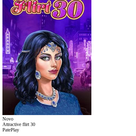
Novo
Attractive flirt 30
PatePlay