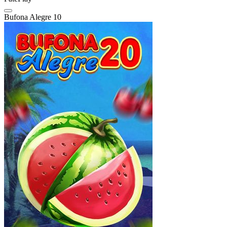
Bufona Alegre 10