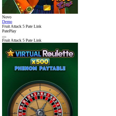
Novo
Demo
Fruit Attack 5 Pate Link
PatePlay
Fruit Attack 5 Pate Link