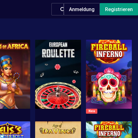
Anmeldung
Registrieren
Neu
 of Africa
European Roulette
Fireball Inferno
ming
NetGaming
NetGaming