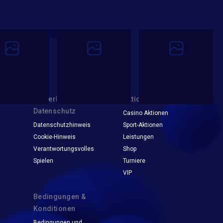
 Wild Reels
Wrath of the Dragons
Blazing Goals
ming
NetGaming
NetGaming
Sicherheit und
Aktionen
Datenschutz
Casino Aktionen
Datenschutzhinweis
Sport-Aktionen
Cookie-Hinweis
Leistungen
Verantwortungsvolles
Shop
Spielen
Turniere
VIP
Bedingungen &
Konditionen
Bedingungen und