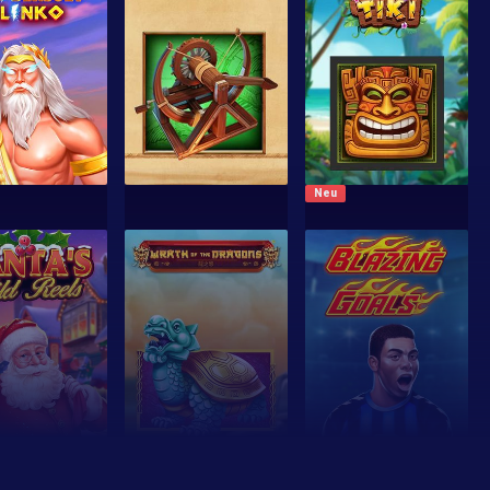
Neu
Zeus's Thunderbolt Plinko
Age of DaVinci
Fireball Inferno Tiki
ming
NetGaming
NetGaming