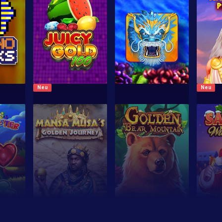
Neu
Neu
Juicy Gold 100
Mystic Ocean
NetGaming
NetGaming
NetGa
Neu