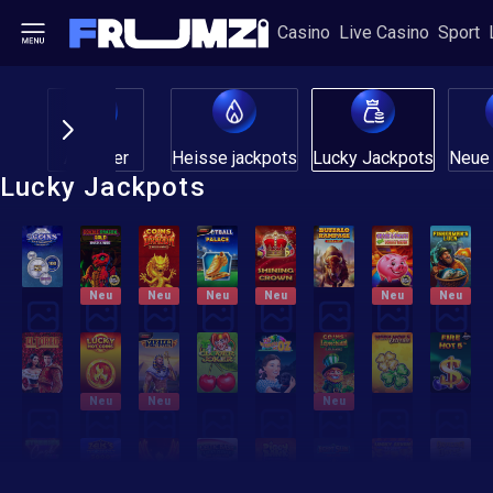
Casino
Live Casino
Sport
Anbieter
Heisse jackpots
Lucky Jackpots
Neue
Lucky Jackpots
Neu
Neu
Neu
Neu
Neu
Neu
9 Coins Grand Platinum Edition
Double Dragon Gold Hold&Win
Coins of Dragon - Hold & Win
Football Palace 1000
Shining Crown Bell Link
Buffalo Rampage - Hold & Hit
Crack & Smash The Piggy Bank
Fisherman's Luck
VoltEnt
Penguin King
Betsoft
Amusnet
EGT Digital
Spinomenal
Penguin King
VoltEnt
Neu
Neu
Neu
El Toreo Jackpot
Lucky Coin HOT
Vizier Of The North x1000
Clover Joker
Winnings of Oz
COINS OF LEPRECHAUN – HOLD & WIN
Very Hot 5 Extreme
Fire Hot 5 Jackpot Play
GameArt
Tada Gaming
Amusnet
CT Interactive
Playtech
Betsoft
Fazi
Pragmatic