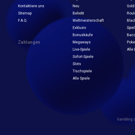
Kontaktiere uns
Neu
Gold
Sitemap
Beliebt
Roul
F.A.Q.
Weltmeisterschaft
Blac
Exklusiv
Spie
Bonuskäufe
Bacc
Zahlungen
Megaways
Poke
Live-Spiele
Alle
Sofort-Spiele
Slots
Tischspiele
Alle Spiele
Gambling c