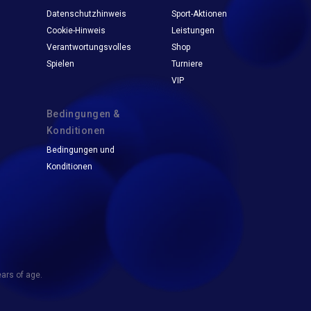
Datenschutzhinweis
Sport-Aktionen
Cookie-Hinweis
Leistungen
Verantwortungsvolles
Shop
Spielen
Turniere
VIP
Bedingungen &
Konditionen
Bedingungen und
Konditionen
ars of age.