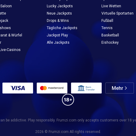
 Saloon
Lucky Jackpots
Live Wetten
ette
Neue Jackpots
Virtuelle Sportarten
kjack
Drops & Wins
Fußball
lshows
Tägliche Jackpots
Tennis
arat & Würfel
Jackpot Play
Basketball
r
Alle Jackpots
Eishockey
 Live-Casinos
Mehr
an be addictive. Play responsibly. Frumzi.com only accepts customers over 18 ye
2026 © Frumzi.com All rights reserved.