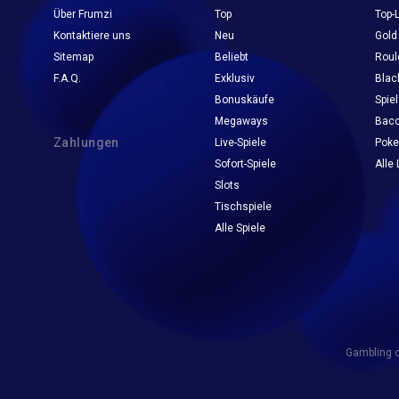
Über Frumzi
Top
Top-
Kontaktiere uns
Neu
Gold
Sitemap
Beliebt
Roul
F.A.Q.
Exklusiv
Blac
Bonuskäufe
Spie
Megaways
Bacc
Zahlungen
Live-Spiele
Poke
Sofort-Spiele
Alle
Slots
Tischspiele
Alle Spiele
Gambling c