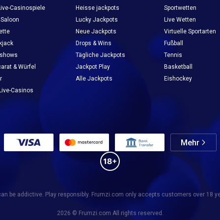
Live-Casinospiele
Heisse jackpots
Sportwetten
 Saloon
Lucky Jackpots
Live Wetten
ette
Neue Jackpots
Virtuelle Sportarten
kjack
Drops & Wins
Fußball
lshows
Tägliche Jackpots
Tennis
arat & Würfel
Jackpot Play
Basketball
r
Alle Jackpots
Eishockey
 Live-Casinos
Mehr
an be addictive. Play responsibly. Frumzi.com only accepts customers over 18 ye
2026 © Frumzi.com All rights reserved.