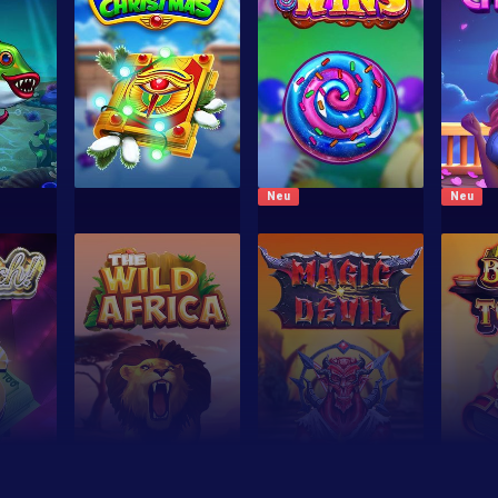
Neu
Neu
onanza
Tomes of Christmas
Candy Wins
Moonli
Top Gaming
Top Gaming
Top Ga
Neu
Neu
Neu