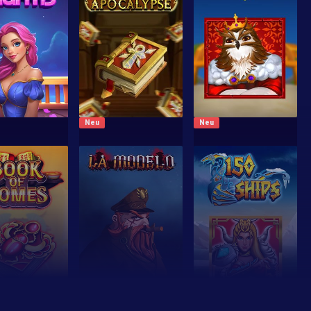
Neu
Neu
ght Charms
Book of Apocalypse
Owl Kingdom
ming
Top Gaming
Top Gaming
Neu
Neu