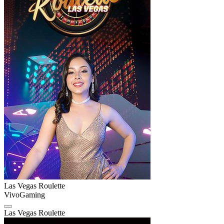
Las Vegas Roulette
VivoGaming
Las Vegas Roulette