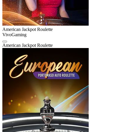
American Jackpot Roulette
VivoGaming
American Jackpot Roulette