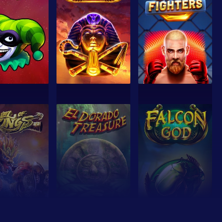
oker II
Boofa
Cage Fighters
 Games
Apollo Games
Apollo Games