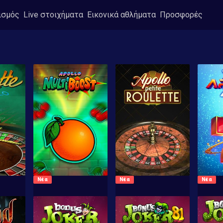
ισμός
Live στοιχήματα
Εικονικά αθλήματα
Προσφορές
Νέα
Νέα
Νέα
Apollo European Roulette
Apollo Multiboost
Apollo Petite Roulette
Apollo 
Apollo Games
Apollo Games
Apollo