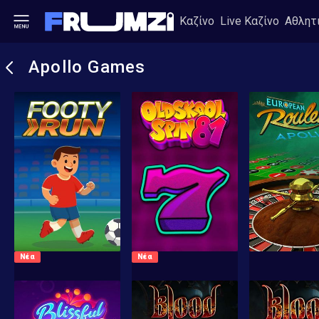
Καζίνο
Live Καζίνο
Αθλητ
Apollo Games
Νέα
Νέα
Footy Run
Old Skool Spin 81
Apollo Games
Apollo Games
Apollo Games