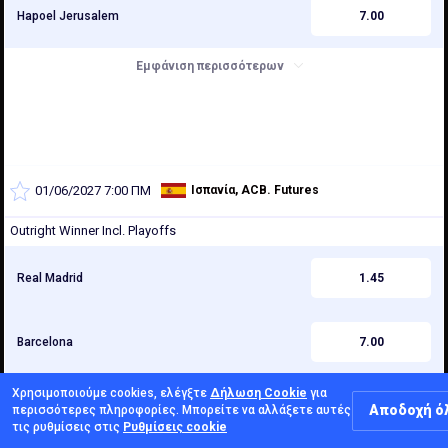
Hapoel Jerusalem
7.00
Εμφάνιση περισσότερων
01/06/2027 7:00 ΠΜ
Ισπανία, ACB. Futures
Outright Winner Incl. Playoffs
Real Madrid
1.45
Barcelona
7.00
Χρησιμοποιούμε cookies, ελέγξτε
Δήλωση Cookie
για
Valencia
7.00
Αποδοχή ό
περισσότερες πληροφορίες. Μπορείτε να αλλάξετε αυτές
τις ρυθμίσεις στις
Ρυθμίσεις cookie