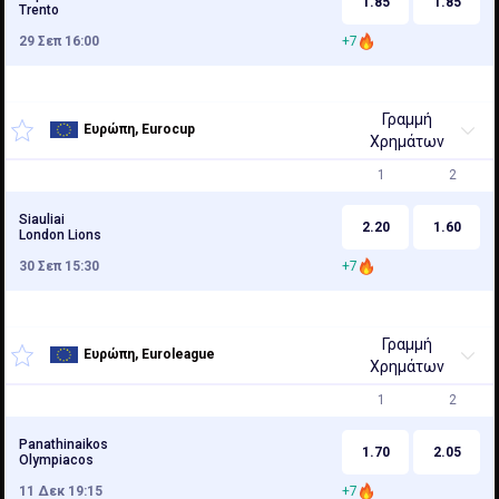
1.85
1.85
Trento
29 Σεπ 16:00
+7
Γραμμή
Ευρώπη, Eurocup
Χρημάτων
1
2
Siauliai
2.20
1.60
London Lions
30 Σεπ 15:30
+7
Γραμμή
Ευρώπη, Euroleague
Χρημάτων
1
2
Panathinaikos
1.70
2.05
Olympiacos
11 Δεκ 19:15
+7