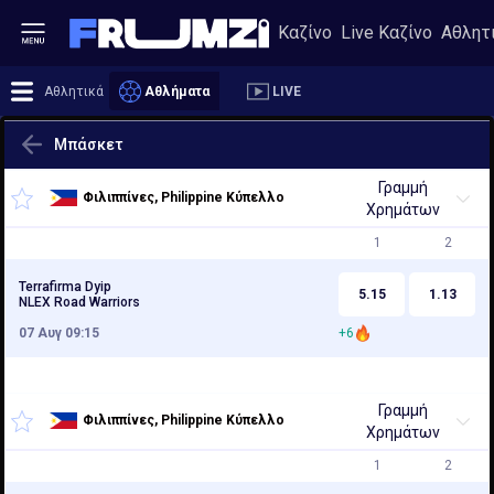
Καζίνο
Live Καζίνο
Αθλητ
Αθλητικά
Αθλήματα
LIVE
Μπάσκετ
Γραμμή
Φιλιππίνες, Philippine Κύπελλο
Χρημάτων
1
2
Terrafirma Dyip
5.15
1.13
NLEX Road Warriors
07 Αυγ 09:15
+6
Γραμμή
Φιλιππίνες, Philippine Κύπελλο
Χρημάτων
1
2