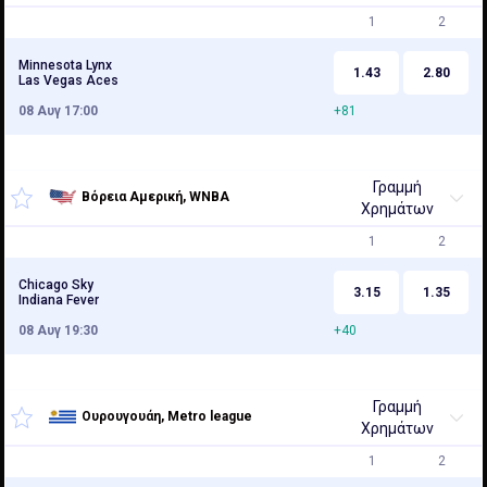
1
2
Minnesota Lynx
1.43
2.80
Las Vegas Aces
08 Αυγ 17:00
+81
Γραμμή
Βόρεια Αμερική, WNBA
Χρημάτων
1
2
Chicago Sky
3.15
1.35
Indiana Fever
08 Αυγ 19:30
+40
Γραμμή
Ουρουγουάη, Metro league
Χρημάτων
1
2