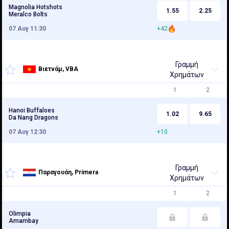
Magnolia Hotshots
1.55
2.25
Meralco Bolts
07 Αυγ 11:30
+42
Γραμμή
Βιετνάμ, VBA
Χρημάτων
1
2
Hanoi Buffaloes
1.02
9.65
Da Nang Dragons
07 Αυγ 12:30
+10
Γραμμή
Παραγουάη, Primera
Χρημάτων
1
2
Olimpia
Amambay