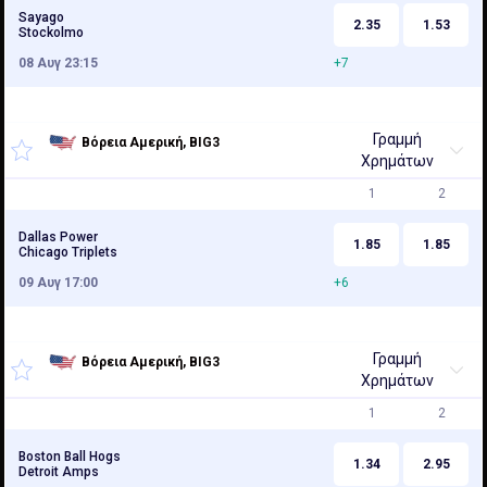
Sayago
2.35
1.53
Stockolmo
08 Αυγ 23:15
+7
Γραμμή
Βόρεια Αμερική, BIG3
Χρημάτων
3x3
1
2
Dallas Power
1.85
1.85
Chicago Triplets
09 Αυγ 17:00
+6
Γραμμή
Βόρεια Αμερική, BIG3
Χρημάτων
3x3
1
2
Boston Ball Hogs
1.34
2.95
Detroit Amps