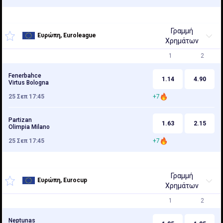
Γραμμή
Ευρώπη, Euroleague
Χρημάτων
1
2
Fenerbahce
1.14
4.90
Virtus Bologna
25 Σεπ 17:45
+7
Partizan
1.63
2.15
Olimpia Milano
25 Σεπ 17:45
+7
Γραμμή
Ευρώπη, Eurocup
Χρημάτων
1
2
Neptunas