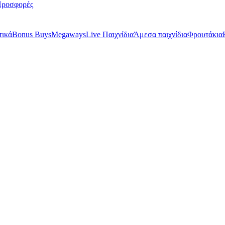
ροσφορές
τικά
Bonus Buys
Megaways
Live Παιχνίδια
Άμεσα παιχνίδια
Φρουτάκια