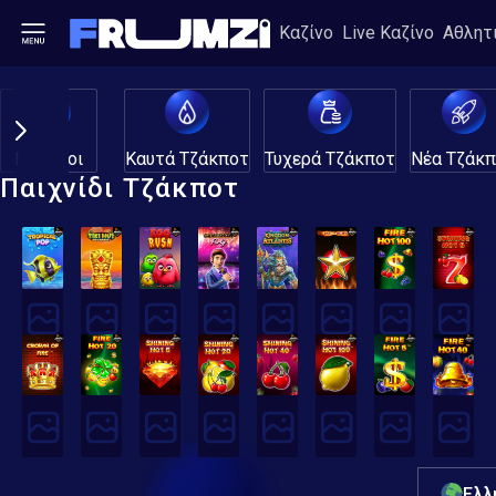
Καζίνο
Live Καζίνο
Αθλητ
Πάροχοι
Καυτά Τζάκποτ
Τυχερά Τζάκποτ
Νέα Τζάκ
Παιχνίδι Τζάκποτ
Tropical Pop Jackpot Play
Tiki Hut Megaways Jackpot Play
Egg Rush Jackpot Play
Gameshow Party Jackpot Play
Kingdom of Atlantis Jackpot Play
Hot to Burn Jackpot Play
Fire Hot 100 Jackpot Play
Striking Hot 5 Jackpot Play
Pragmatic
Pragmatic
Pragmatic
Pragmatic
Pragmatic
Pragmatic
Pragmatic
Pragmatic
Crown of Fire Jackpot Play
Fire Hot 20 Jackpot Play
Shining Hot 5 Jackpot Play
Shining Hot 20 Jackpot Play
Shining Hot 40 Jackpot Play
Shining Hot 100 Jackpot Play
Fire Hot 5 Jackpot Play
Fire Hot 40 Jackpot Play
Pragmatic
Pragmatic
Pragmatic
Pragmatic
Pragmatic
Pragmatic
Pragmatic
Pragmatic
Ελλ