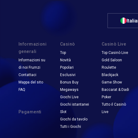
Itali
Informazioni
Casinò
Casinò Live
generali
Top
Top Casinò Live
Informazioni su
Novità
Gold Saloon
di noi Frumzi
Popolari
Roulette
Contattaci
Esclusivi
Blackjack
Mappa del sito
Bonus Buy
Game Show
FAQ
Megaways
Baccarat & Dadi
Giochi Live
Poker
Giochi istantanei
Tutto il Casinò
Pagamenti
Slot
Live
Giochi da tavolo
Tutti i Giochi