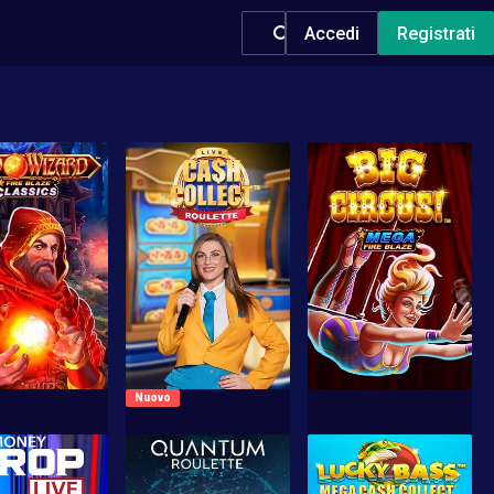
Accedi
Registrati
Nuovo
Fire Blaze: Red Wizard
Cash Collect Roulette Live
Mega Fire Blaze: Big Circus
ch
Playtech
Playtech