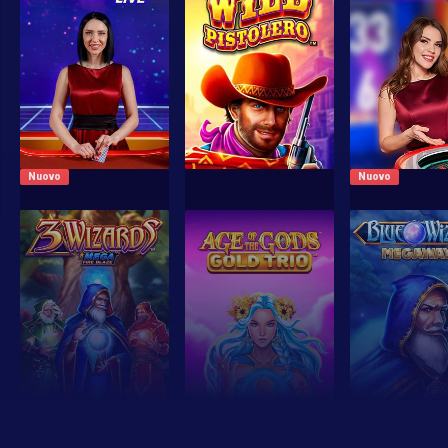
Nuovo
Nuovo
Mega Fire Blaze Blackjack
Mega FireBlaze: Wild Pistolero
Playtech
Playtech
Playtech
Nuovo
Nuovo