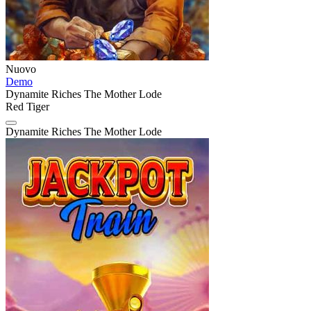
Nuovo
Demo
Dynamite Riches The Mother Lode
Red Tiger
Dynamite Riches The Mother Lode