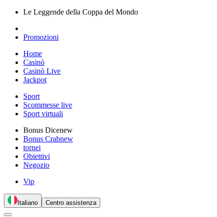
Le Leggende della Coppa del Mondo
Promozioni
Home
Casinò
Casinò Live
Jackpot
Sport
Scommesse live
Sport virtuali
Bonus Dice
new
Bonus Crab
new
tornei
Obiettivi
Negozio
Vip
Italiano
Centro assistenza