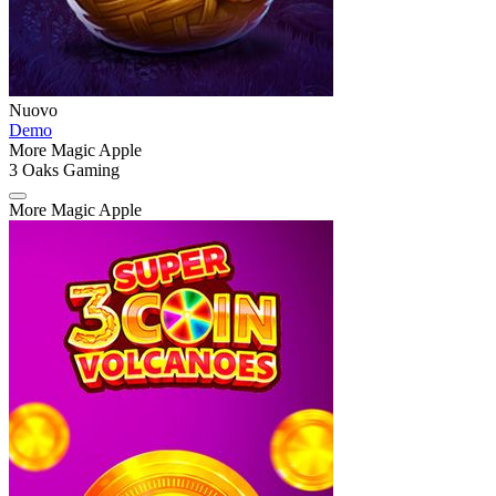
Nuovo
Demo
More Magic Apple
3 Oaks Gaming
More Magic Apple