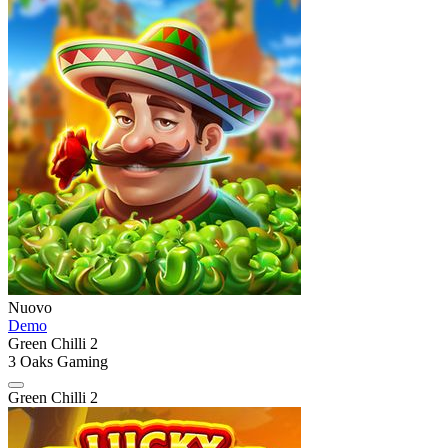
Nuovo
Demo
Green Chilli 2
3 Oaks Gaming
Green Chilli 2