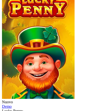
Nuovo
Demo
Lucky Penny