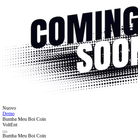
Nuovo
Demo
Bumba Meu Boi Coin
VoltEnt
Bumba Meu Boi Coin