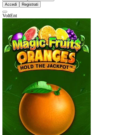
Accedi
Registrati
VoltEnt