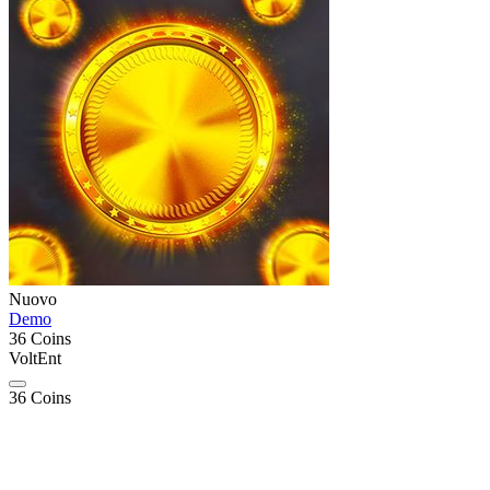
Nuovo
Demo
36 Coins
VoltEnt
36 Coins