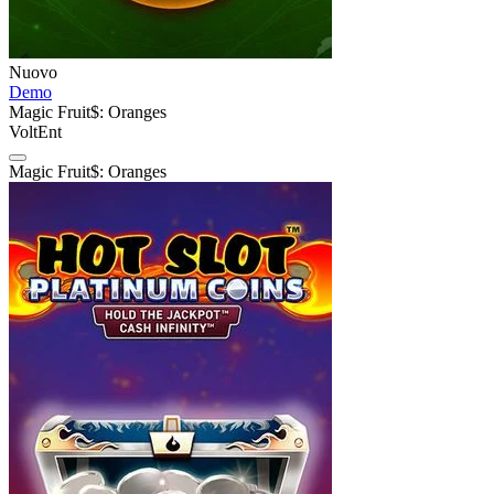
Nuovo
Demo
Magic Fruit$: Oranges
VoltEnt
Magic Fruit$: Oranges