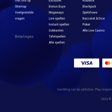
met ons op
Exclusief
Roulette
Sitemap
Bonus Buys
Blackjack
Veelgestelde
Megaways
Spelshows
vragen
Live spellen
Baccarat & Dice
Instant spellen
Poker
Gokkasten
Alle Live Casino
Betalingen
Tafelspellen
Alle spellen
Gambling can be addictive. Play respon
2026 © 