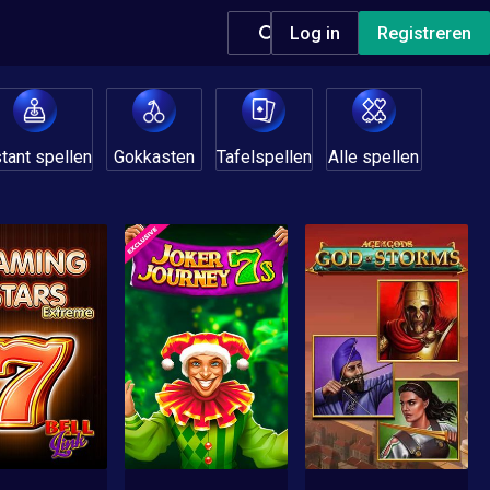
Log in
Registreren
stant spellen
Gokkasten
Tafelspellen
Alle spellen
Flaming Stars Extreme Bell Link
Joker Journey 7s
Age of the Gods: God of Storms
ital
Flatdog
Playtech