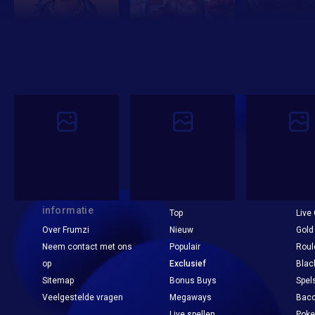
Nieuw
Nieuw
Nieuw
Cred
Gold Nugget Rush - Hold & Win
Stormforged
Wicked Games
Betsoft
Hacksaw Gaming
Algemene
Casino
Liv
informatie
Top
Live
Over Frumzi
Nieuw
Gold
Neem contact met ons
Populair
Roul
op
Exclusief
Blac
Sitemap
Bonus Buys
Spel
Veelgestelde vragen
Megaways
Bacc
Live spellen
Poke