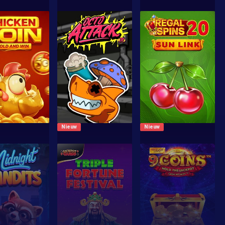
Nieuw
Nieuw
n Coin
Octo Attack
Regal Spins 20 Sun Link
Hacksaw Gaming
PatePlay