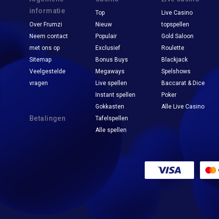
informatie
Top
Live Casino
Over Frumzi
Nieuw
topspellen
Neem contact
Populair
Gold Saloon
met ons op
Exclusief
Roulette
Sitemap
Bonus Buys
Blackjack
Veelgestelde
Megaways
Spelshows
vragen
Live spellen
Baccarat & Dice
Instant spellen
Poker
Gokkasten
Alle Live Casino
Betalingen
Tafelspellen
Alle spellen