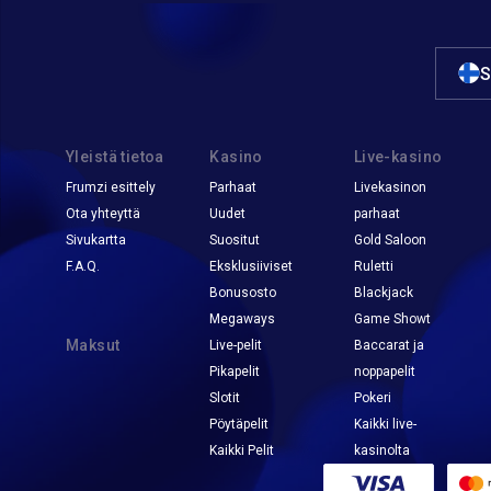
S
Yleistä tietoa
Kasino
Live-kasino
Frumzi esittely
Parhaat
Livekasinon
Ota yhteyttä
Uudet
parhaat
Sivukartta
Suositut
Gold Saloon
F.A.Q.
Eksklusiiviset
Ruletti
Bonusosto
Blackjack
Megaways
Game Showt
Maksut
Live-pelit
Baccarat ja
Pikapelit
noppapelit
Slotit
Pokeri
Pöytäpelit
Kaikki live-
Kaikki Pelit
kasinolta