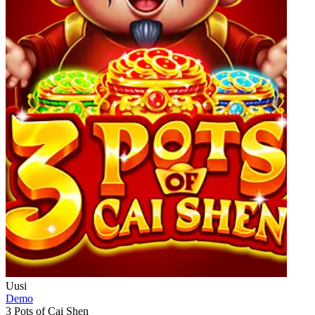
Uusi
Demo
3 Pots of Cai Shen