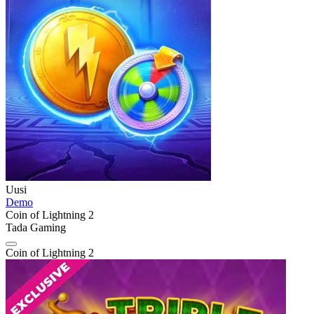
Uusi
Demo
Coin of Lightning 2
Tada Gaming
Coin of Lightning 2