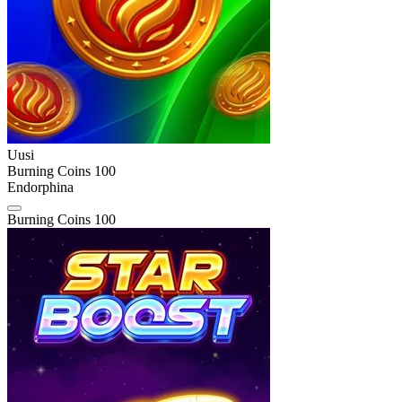
Uusi
Burning Coins 100
Endorphina
Burning Coins 100