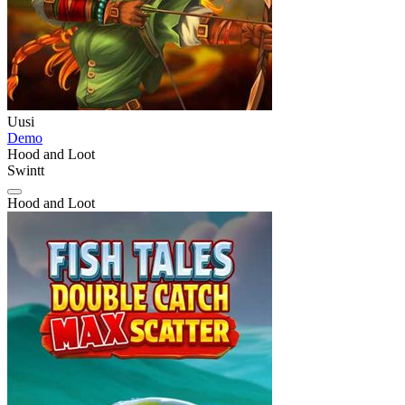
Uusi
Demo
Hood and Loot
Swintt
Hood and Loot