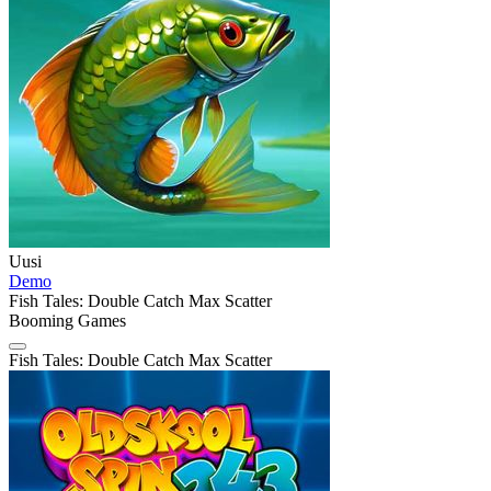
Uusi
Demo
Fish Tales: Double Catch Max Scatter
Booming Games
Fish Tales: Double Catch Max Scatter