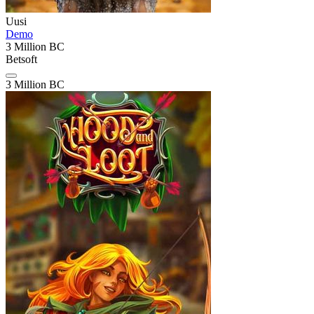
Uusi
Demo
3 Million BC
Betsoft
3 Million BC