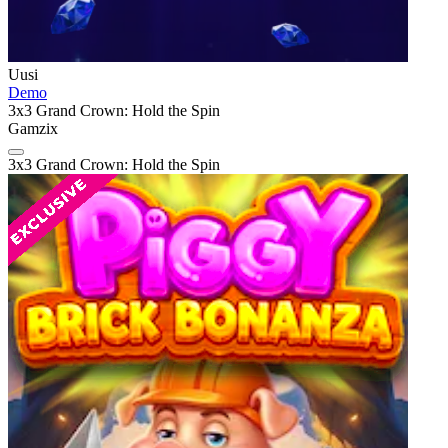
Uusi
Demo
3x3 Grand Crown: Hold the Spin
Gamzix
3x3 Grand Crown: Hold the Spin