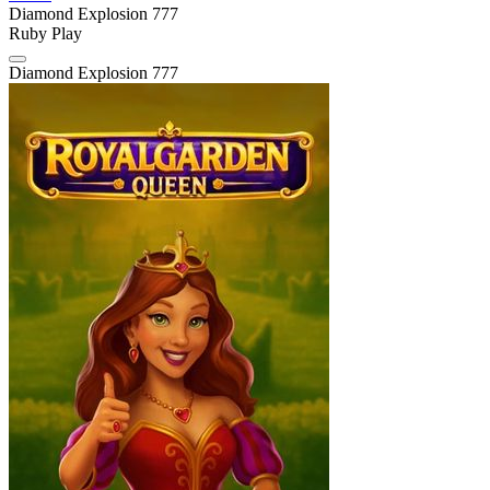
Diamond Explosion 777
Ruby Play
Diamond Explosion 777