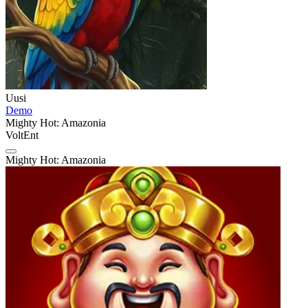
Uusi
Demo
Mighty Hot: Amazonia
VoltEnt
Mighty Hot: Amazonia