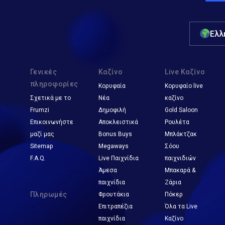
Ελλ
Γενικές
Καζίνο
Live Καζίνο
πληροφορίες
Κορυφαία
Κορυφαίο live
Σχετικά με το
Νέα
καζίνο
Frumzi
Δημοφιλή
Gold Saloon
Επικοινωνήστε
Αποκλειστικά
Ρουλέτα
μαζί μας
Bonus Buys
Μπλάκτζακ
Sitemap
Megaways
Σόου
F.A.Q.
Live Παιχνίδια
παιχνιδιών
Άμεσα
Μπακαρά &
παιχνίδια
Ζάρια
Πληρωμές
Φρουτάκια
Πόκερ
Επιτραπέζια
Όλα τα Live
παιχνίδια
Καζίνο