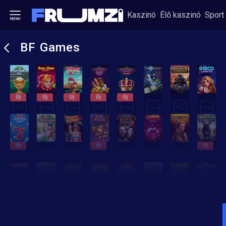
Kaszinó
Élő kaszinó
Sport
BF Games
Új
Új
Új
Új
Új
777 Football Hit
Ruby Joker Dice
Chicken Madness – Cash Mesh LINK
Stunning Crown Extra Dice
Stunning Crown Extra
Fibonacci
Buffalo Trail
Disco Lights
BF Games
BF Games
BF Games
BF Games
BF Games
BF Games
BF Games
BF Games
Új
Új
Új
777 Winter Hit
Alice in Wonderland
Bonnie & Clyde
Book Of Wisdom
Book Of Ming
Blasting Rubies Dice
Book of Gods
Buffalo Trail Ultra
BF Games
BF Games
BF Games
BF Games
BF Games
BF Games
BF Games
BF Games
Új
Új
Új
Új
Blasting Rubies
Buffalo Trail Lite
Aztec Adventure
777 Golden Hit
777 Summer Hit
Ancient Secrets
Burning Slots
Book of Gates
BF Games
BF Games
BF Games
BF Games
BF Games
BF Games
BF Games
BF Games