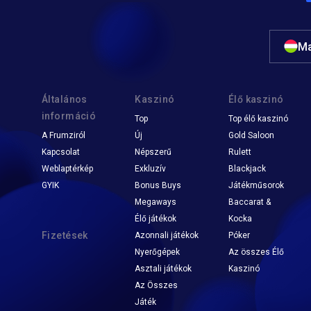
Ma
Általános
Kaszinó
Élő kaszinó
információ
Top
Top élő kaszinó
A Frumziról
Új
Gold Saloon
Kapcsolat
Népszerű
Rulett
Weblaptérkép
Exkluzív
Blackjack
GYIK
Bonus Buys
Játékműsorok
Megaways
Baccarat &
Élő játékok
Kocka
Fizetések
Azonnali játékok
Póker
Nyerőgépek
Az összes Élő
Asztali játékok
Kaszinó
Az Összes
Játék