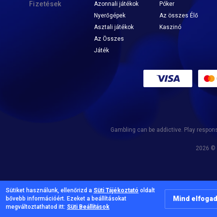
Fizetések
Azonnali játékok
Póker
Nyerőgépek
Az összes Élő
Asztali játékok
Kaszinó
Az Összes
Játék
Gambling can be addictive. Play respon
2026 © 
Sütiket használunk, ellenőrizd a
Süti Tájékoztató
oldalt
Mind elfoga
bővebb információért. Ezeket a beállításokat
megváltoztathatod itt:
Süti Beállítások