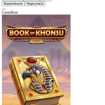
Bejelentkezés
Regisztráció
GameBeat