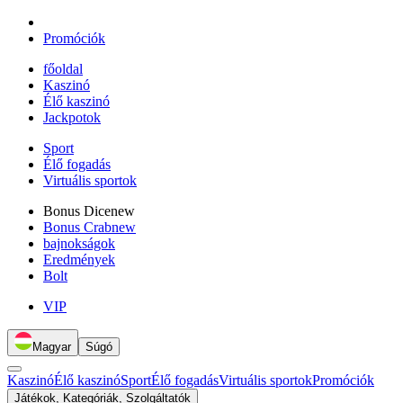
Promóciók
főoldal
Kaszinó
Élő kaszinó
Jackpotok
Sport
Élő fogadás
Virtuális sportok
Bonus Dice
new
Bonus Crab
new
bajnokságok
Eredmények
Bolt
VIP
Magyar
Súgó
Kaszinó
Élő kaszinó
Sport
Élő fogadás
Virtuális sportok
Promóciók
Játékok, Kategóriák, Szolgáltatók