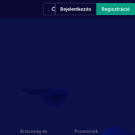
Bejelentkezés
Regisztráció
Biztonság és
Promóciók