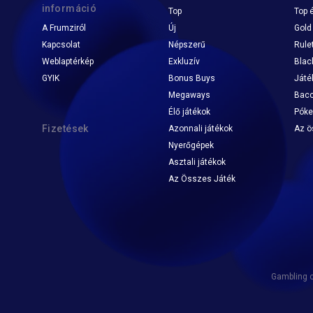
információ
Top
Top 
A Frumziról
Új
Gold
Kapcsolat
Népszerű
Rule
Weblaptérkép
Exkluzív
Blac
GYIK
Bonus Buys
Játé
Megaways
Bacc
Élő játékok
Póke
Fizetések
Azonnali játékok
Az ö
Nyerőgépek
Asztali játékok
Az Összes Játék
Gambling c