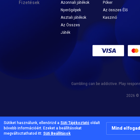
Fizetések
Azonnali játékok
Póker
Nyerőgépek
Az összes Élő
Asztali játékok
Kaszinó
Az Összes
Játék
Gambling can be addictive. Play respon
2026 © 
Sütiket használunk, ellenőrizd a
Süti Tájékoztató
oldalt
Mind elfoga
bővebb információért. Ezeket a beállításokat
megváltoztathatod itt:
Süti Beállítások