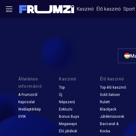
Kaszinó
Élő kaszinó
Sport
Ma
Általános
Kaszinó
Élő kaszinó
információ
Top
Top élő kaszinó
A Frumziról
Új
Gold Saloon
Kapcsolat
Népszerű
Rulett
Weblaptérkép
Exkluzív
Blackjack
GYIK
Bonus Buys
Játékműsorok
Megaways
Baccarat &
Élő játékok
Kocka