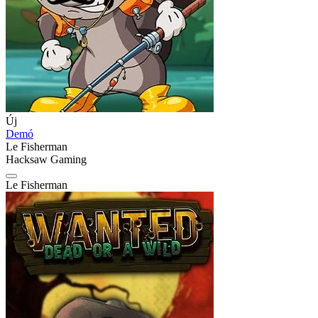
Új
Demó
Le Fisherman
Hacksaw Gaming
Le Fisherman