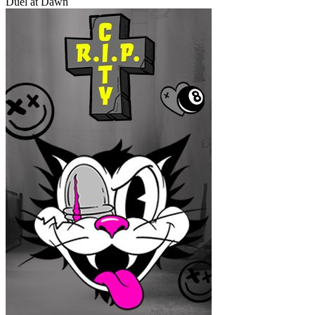
Duel at Dawn