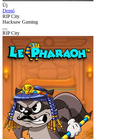
Új
Demó
RIP City
Hacksaw Gaming
RIP City