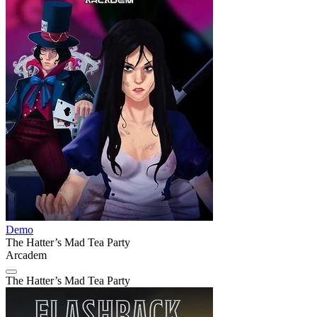
Demo
The Hatter’s Mad Tea Party
Arcadem
The Hatter’s Mad Tea Party