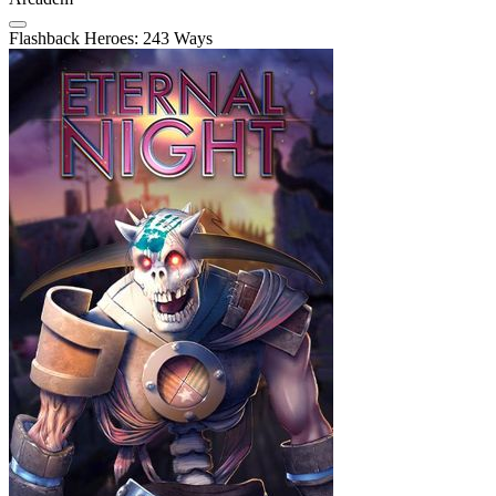
Flashback Heroes: 243 Ways