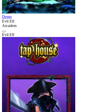
Demo
Evil Elf
Arcadem
Evil Elf