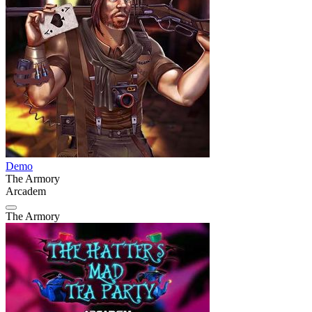
Demo
The Armory
Arcadem
The Armory