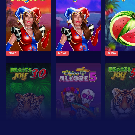
Novo
Novo
Novo
Bufona Alegre 5
Bufona Alegre 10
Bufona Alegr
PatePlay
PatePlay
PatePlay
Novo
Novo
Novo