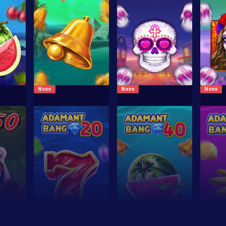
Novo
Novo
Novo
e 20
Bufona Alegre 40
Chica Alegre 10
Chica 
PatePlay
PatePlay
PatePl
Novo
Novo
Novo