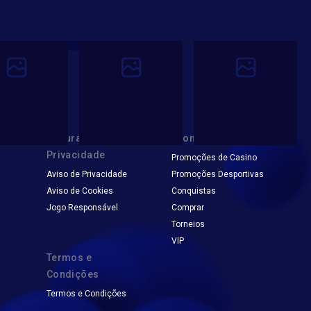
t Bang 50
Jester Bags
Enigma of Ellada
ay
PatePlay
PatePlay
Segurança e
Promoções
Privacidade
s
Promoções de Casino
Aviso de Privacidade
Promoções Desportivas
Aviso de Cookies
Conquistas
Jogo Responsável
Comprar
Torneios
VIP
Termos e
Condições
Termos e Condições