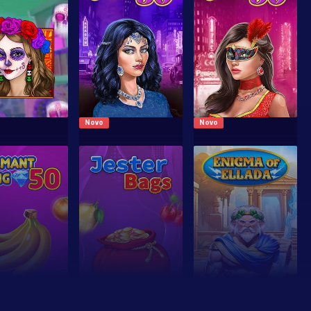
Novo
Novo
Alegre 20
Attractive flirt 30
Attractive flirt 50
ay
PatePlay
PatePlay
Novo
Novo