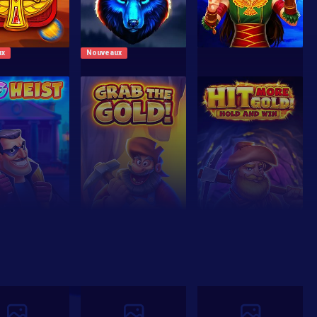
ux
Nouveaux
of Egypt
Black Wolf
Aztec Fire 2
 Gaming
3 Oaks Gaming
3 Oaks Gaming
ux
Nouveaux
st
Grab the Gold!
Hit More Gold!
 Gaming
3 Oaks Gaming
3 Oaks Gaming