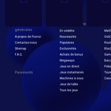
Informations
Casino en ligne
Cas
générales
En vedette
Meill
A propos de Frumzi
Nouveautés
Gold
Contactez-nous
Populaires
Roul
Sitemap
Exclusivités
Blac
F.A.Q.
Achats de bonus
Gam
Megaways
Bacc
Jeux en direct
Poke
Paiements
Jeux instantanés
Tous
Machines à sous
Casi
Jeux de table
Tous les jeux