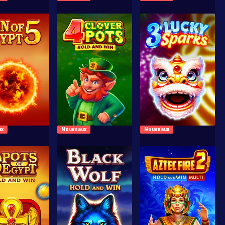
 Drums
Little Farm
DJ Tiger x1000
 Gaming
3 Oaks Gaming
3 Oaks Gaming
ux
Nouveaux
Nouveaux
 Egypt 5
4 Clover Pots
3 Lucky Sparks
 Gaming
3 Oaks Gaming
3 Oaks Gaming