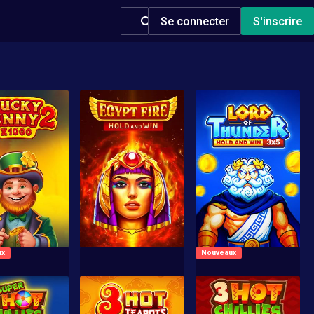
Se connecter
S'inscrire
ux
Nouveaux
Penny 2
Egypt Fire
Lord of Thunder
 Gaming
3 Oaks Gaming
3 Oaks Gaming