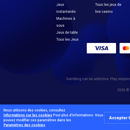
Jeux
Tous les jeux de
instantanés
live casino
Machines à
sous
Jeux de table
Tous les Jeux
Gambling can be addictive. Play respon
2026 © 
Nous utilisons des cookies, consultez
Informations sur les cookies
Pour plus d'informations. Vous
Accepter 
pouvez modifier ces paramètres dans les
Paramètres des cookies