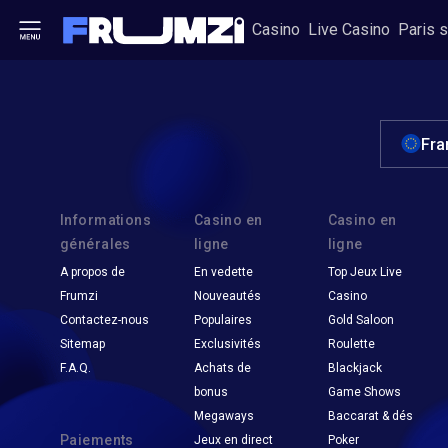
Casino
Live Casino
Paris s
Fra
Informations
Casino en
Casino en
générales
ligne
ligne
A propos de
En vedette
Top Jeux Live
Frumzi
Nouveautés
Casino
Contactez-nous
Populaires
Gold Saloon
Sitemap
Exclusivités
Roulette
F.A.Q.
Achats de
Blackjack
bonus
Game Shows
Megaways
Baccarat & dés
Paiements
Jeux en direct
Poker