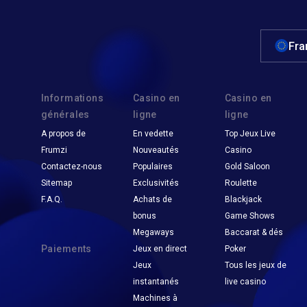
Fra
Informations
Casino en
Casino en
générales
ligne
ligne
A propos de
En vedette
Top Jeux Live
Frumzi
Nouveautés
Casino
Contactez-nous
Populaires
Gold Saloon
Sitemap
Exclusivités
Roulette
F.A.Q.
Achats de
Blackjack
bonus
Game Shows
Megaways
Baccarat & dés
Paiements
Jeux en direct
Poker
Jeux
Tous les jeux de
instantanés
live casino
Machines à