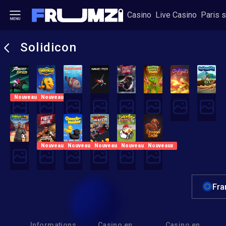
Casino
Live Casino
Paris s
Solidicon
Nouveaux
Nouveaux
Ascot Gold
Unhooked!
Swiminator
Navigator
Punchinator
Supershoot Crash
Dragon Run
Fishinator
Solidicon
Solidicon
Solidicon
Solidicon
Solidicon
Solidicon
Solidicon
Solidicon
Nouveaux
Nouveaux
Nouveaux
Nouveaux
Nouveaux
Penalty - From the Streets
Punchinator - Francis Ngannou
Quackinator
Rushinator
Chicken Runner
Dragon Dash
Solidicon
Solidicon
Solidicon
Solidicon
Solidicon
Solidicon
Fra
Informations
Casino en
Casino en